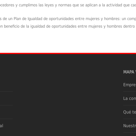
cedores y cumplimos las leyes y normas que se aplican a la actividad que ca
de un Plan de Igualdad de oportunidades entre mujeres y hombres: un comp
n beneficio de la igualdad de oportunidades entre mujeres y hombres dentro d
MAPA
Empre
La co
Qué t
al
Nuestr