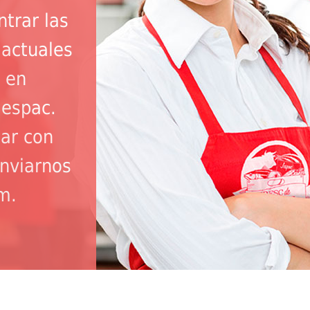
trar las
 actuales
 en
espac.
jar con
nviarnos
m.