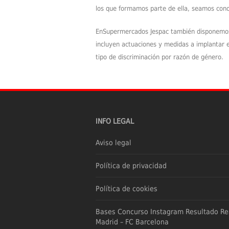
los que formamos parte de ella, seamos cono
EnSupermercados Jespac también disponemos 
incluyen actuaciones y medidas a implantar e
tipo de discriminación por razón de género.
INFO LEGAL
Aviso legal
Política de privacidad
Política de cookies
Bases Concurso Instagram Resultado Re
Madrid – FC Barcelona