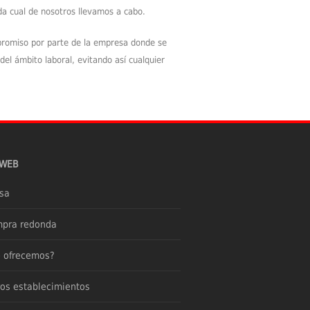
da cual de nosotros llevamos a cabo.
romiso por parte de la empresa donde se
el ámbito laboral, evitando así cualquier
 WEB
sa
mpra redonda
e ofrecemos?
os establecimientos