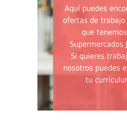
Aquí puedes encon
ofertas de trabajo
que tenemos
Supermercados J
Si quieres traba
nosotros puedes e
tu currículu