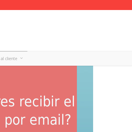
al cliente
es recibir el
t por email?