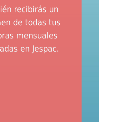
én recibirás un
en de todas tus
ras mensuales
zadas en Jespac.