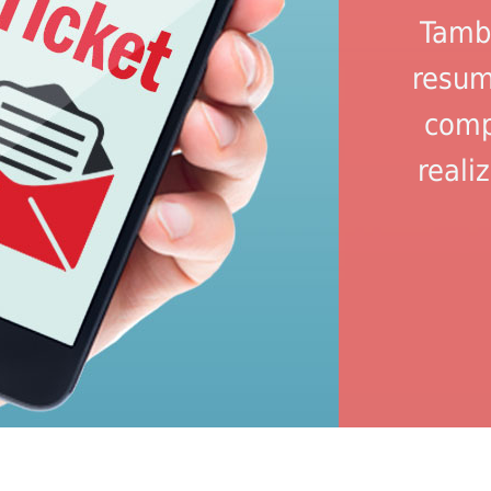
Tambi
resum
comp
reali