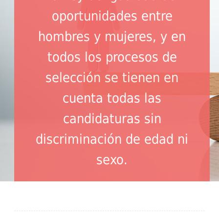
oportunidades entre
hombres y mujeres, y en
todos los procesos de
selección se tienen en
cuenta todas las
candidaturas sin
discriminación de edad ni
sexo.