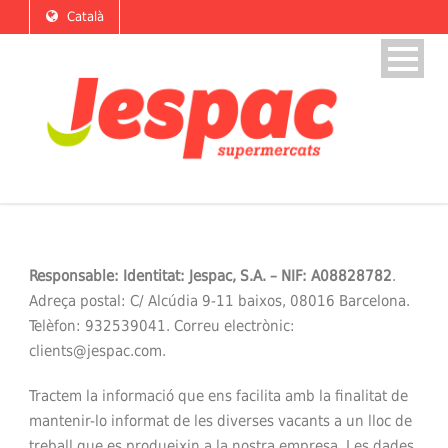
Català
Responsable: Identitat: Jespac, S.A. – NIF: A08828782
.
Adreça postal: C/ Alcúdia 9-11 baixos, 08016 Barcelona.
Telèfon: 932539041. Correu electrònic:
clients@jespac.com.
Tractem la informació que ens facilita amb la finalitat de
mantenir-lo informat de les diverses vacants a un lloc de
treball que es produeixin a la nostra empresa. Les dades