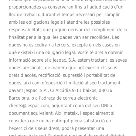
proporcionades es conservaran fins a l’adjudicació d’un
lloc de treball o durant el temps necessari per complir
amb les obligacions legals i atendre les possibles
responsabilitats que puguin derivar del compliment de la
finalitat per a la qual les dades van ser recollides. Les
dades no es cediran a tercers, excepte en els casos en
què existeixi una obligació legal. Vostè té dret a obtenir
informació sobre si a Jespac, S.A. estem tractant les seves
dades personals, de manera que pot exercir els seus
drets d’accés, rectificació, supressió i portabilitat de
dades, així com d’oposició i limitació al seu tractament
davant Jespac, S.A., C/ Alcúdia 9-11 baixos, 08016
Barcelona, o a l’adreça de correu electrònic
clients@jespac.com, adjuntant còpia del seu DNI o
document equivalent. Així mateix, i especialment si
considera que no ha obtingut plena satisfacció en
l’exercici dels seus drets, podrà presentar una
reclamació davant l’autoritat nacional de control dirigint-