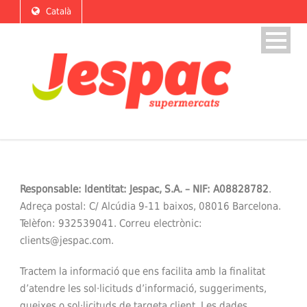
Català
Responsable: Identitat: Jespac, S.A. – NIF: A08828782
.
Adreça postal: C/ Alcúdia 9-11 baixos, 08016 Barcelona.
Telèfon: 932539041. Correu electrònic:
clients@jespac.com.
Tractem la informació que ens facilita amb la finalitat
d’atendre les sol·licituds d’informació, suggeriments,
queixes o sol·licituds de targeta client. Les dades