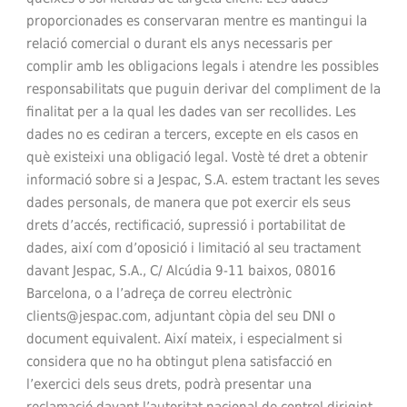
proporcionades es conservaran mentre es mantingui la
relació comercial o durant els anys necessaris per
complir amb les obligacions legals i atendre les possibles
responsabilitats que puguin derivar del compliment de la
finalitat per a la qual les dades van ser recollides. Les
dades no es cediran a tercers, excepte en els casos en
què existeixi una obligació legal. Vostè té dret a obtenir
informació sobre si a Jespac, S.A. estem tractant les seves
dades personals, de manera que pot exercir els seus
drets d’accés, rectificació, supressió i portabilitat de
dades, així com d’oposició i limitació al seu tractament
davant Jespac, S.A., C/ Alcúdia 9-11 baixos, 08016
Barcelona, o a l’adreça de correu electrònic
clients@jespac.com, adjuntant còpia del seu DNI o
document equivalent. Així mateix, i especialment si
considera que no ha obtingut plena satisfacció en
l’exercici dels seus drets, podrà presentar una
reclamació davant l’autoritat nacional de control dirigint-