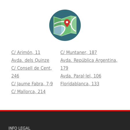
C/ Arimón, 11
C/ Muntaner, 187
Avda. dels Quinze
Avda. República Argentina,
C/ Consell de Cent,
179
246
Avda. Paral·lel, 106
C/ Jaume Fabra, 7-9
Floridablanca, 133
C/ Mallorca, 214
INFO LEGAL